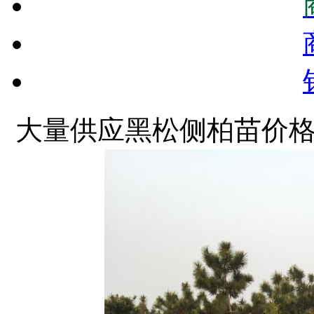
大量供应黑松侧柏苗价